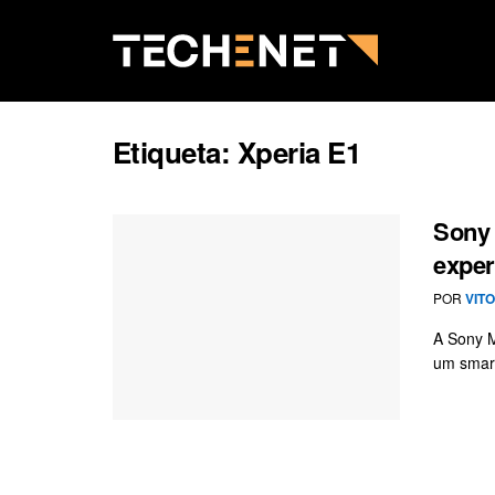
Etiqueta:
Xperia E1
Sony 
exper
POR
VIT
A Sony M
um smar