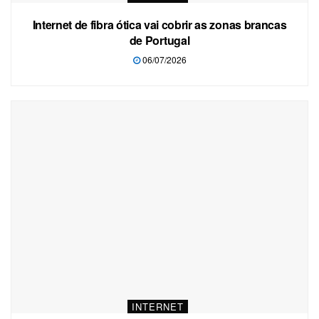
Internet de fibra ótica vai cobrir as zonas brancas
de Portugal
06/07/2026
INTERNET