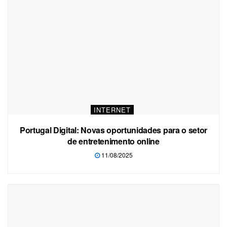
INTERNET
Portugal Digital: Novas oportunidades para o setor
de entretenimento online
11/08/2025