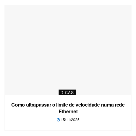
DICAS
Como ultrapassar o limite de velocidade numa rede
Ethernet
15/11/2025