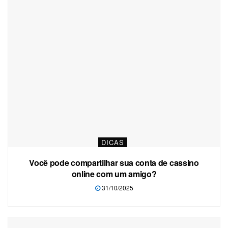
DICAS
Você pode compartilhar sua conta de cassino
online com um amigo?
31/10/2025