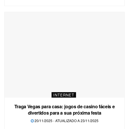
INTERNET
Traga Vegas para casa: jogos de casino fáceis e
divertidos para a sua próxima festa
20/11/2025 - ATUALIZADO A 23/11/2025