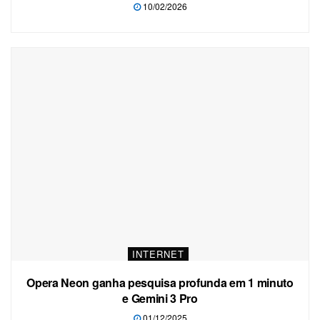
10/02/2026
INTERNET
Opera Neon ganha pesquisa profunda em 1 minuto
e Gemini 3 Pro
01/12/2025