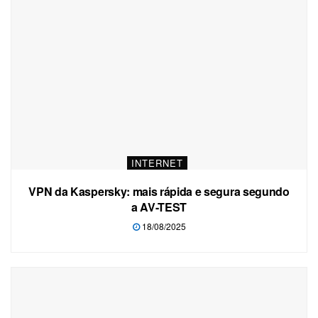
INTERNET
VPN da Kaspersky: mais rápida e segura segundo
a AV-TEST
18/08/2025