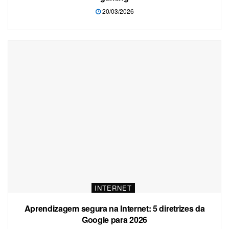
20/03/2026
INTERNET
Aprendizagem segura na Internet: 5 diretrizes da
Google para 2026