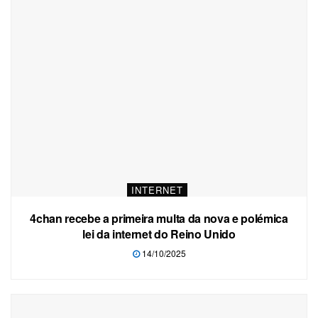
INTERNET
4chan recebe a primeira multa da nova e polémica
lei da internet do Reino Unido
14/10/2025