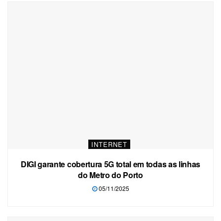
INTERNET
DIGI garante cobertura 5G total em todas as linhas
do Metro do Porto
05/11/2025