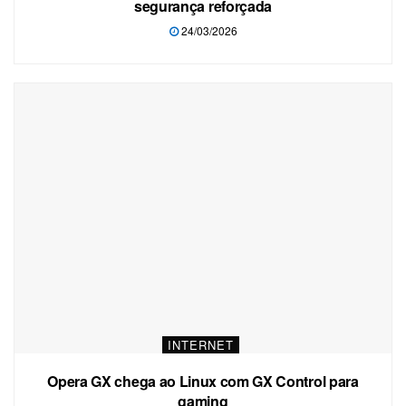
segurança reforçada
24/03/2026
INTERNET
Opera GX chega ao Linux com GX Control para
gaming