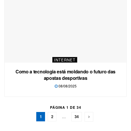
INTERNET
Como a tecnologia está moldando o futuro das
apostas desportivas
08/08/2025
PÁGINA 1 DE 34
1
2
…
34