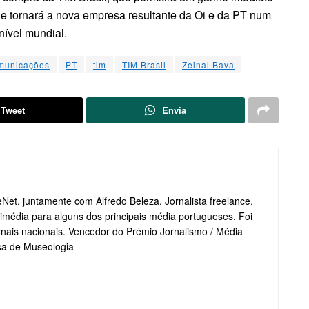
ue tornará a nova empresa resultante da Oi e da PT num
ível mundial.
omunicações
PT
tim
TIM Brasil
Zeinal Bava
Tweet
Envia
et, juntamente com Alfredo Beleza. Jornalista freelance,
média para alguns dos principais média portugueses. Foi
jornais nacionais. Vencedor do Prémio Jornalismo / Média
sa de Museologia