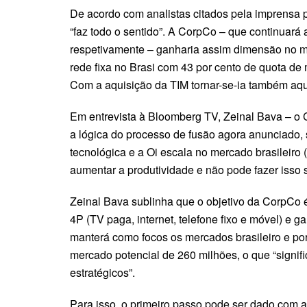
De acordo com analistas citados pela imprensa 
“faz todo o sentido”. A CorpCo – que continuará 
respetivamente – ganharia assim dimensão no mer
rede fixa no Brasi com 43 por cento de quota de
Com a aquisição da TIM tornar-se-ia também aqui
Em entrevista à Bloomberg TV, Zeinal Bava – o 
a lógica do processo de fusão agora anunciado, 
tecnológica e a Oi escala no mercado brasileiro (
aumentar a produtividade e não pode fazer isso 
Zeinal Bava sublinha que o objetivo da CorpCo 
4P (TV paga, internet, telefone fixo e móvel) e 
manterá como focos os mercados brasileiro e po
mercado potencial de 260 milhões, o que “signi
estratégicos”.
Para isso, o primeiro passo pode ser dado com a