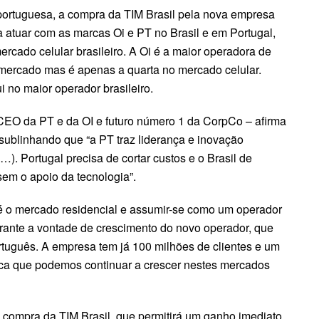
portuguesa, a compra da TIM Brasil pela nova empresa
a atuar com as marcas Oi e PT no Brasil e em Portugal,
cado celular brasileiro. A Oi é a maior operadora de
 mercado mas é apenas a quarta no mercado celular.
 no maior operador brasileiro.
CEO da PT e da OI e futuro número 1 da CorpCo – afirma
sublinhando que “a PT traz liderança e inovação
…). Portugal precisa de cortar custos e o Brasil de
sem o apoio da tecnologia”.
é o mercado residencial e assumir-se como um operador
garante a vontade de crescimento do novo operador, que
rtuguês. A empresa tem já 100 milhões de clientes e um
fica que podemos continuar a crescer nestes mercados
 compra da TIM Brasil, que permitirá um ganho imediato