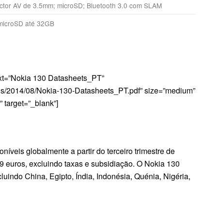
ctor AV de 3.5mm; microSD; Bluetooth 3.0 com SLAM
microSD até 32GB
ext=”Nokia 130 Datasheets_PT”
ads/2014/08/Nokia-130-Datasheets_PT.pdf” size=”medium”
 target=”_blank”]
oníveis globalmente a partir do terceiro trimestre de
9 euros, excluindo taxas e subsidiação. O Nokia 130
uindo China, Egipto, Índia, Indonésia, Quénia, Nigéria,