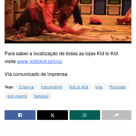
Para saber a localização de todas as lojas Kid to Kid
visite
www. kidtokid.pt/loja/
.
Via comunicado de imprensa
Tags:
Criança
franchising
Kid to Kid
loja
Portugal
pré-mamã
Setúbal