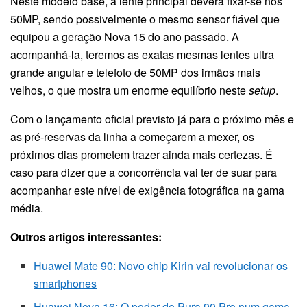
Neste modelo base, a lente principal deverá fixar-se nos
50MP, sendo possivelmente o mesmo sensor fiável que
equipou a geração Nova 15 do ano passado. A
acompanhá-la, teremos as exatas mesmas lentes ultra
grande angular e telefoto de 50MP dos irmãos mais
velhos, o que mostra um enorme equilíbrio neste
setup
.
Com o lançamento oficial previsto já para o próximo mês e
as pré-reservas da linha a começarem a mexer, os
próximos dias prometem trazer ainda mais certezas. É
caso para dizer que a concorrência vai ter de suar para
acompanhar este nível de exigência fotográfica na gama
média.
Outros artigos interessantes:
Huawei Mate 90: Novo chip Kirin vai revolucionar os
smartphones
Huawei Nova 16: O poder do Pura 90 Pro num gama