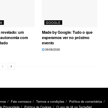
A
GOOGLE
 revelado: um
Made by Google: Tudo o que
 autonomia com
esperamos ver no próximo
ndado
evento
09/08/2026
omos
Fale connosco
Termos e condições
Política de comentários
de Privacidade
Política de Cookies
O uso de IA no TecheNet