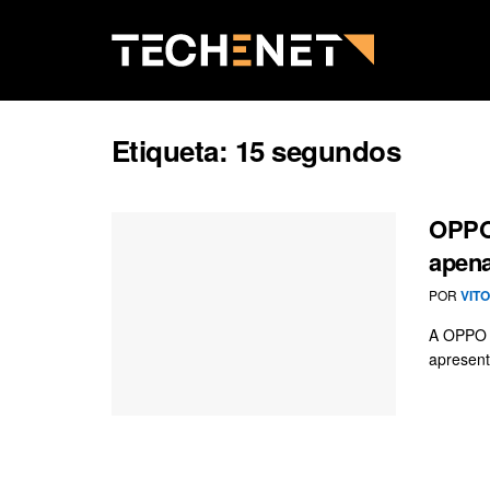
Etiqueta:
15 segundos
OPPO 
apena
POR
VIT
A OPPO c
apresent