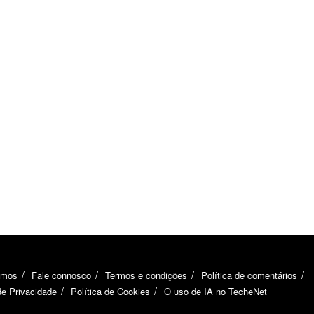
omos
Fale connosco
Termos e condições
Política de comentários
de Privacidade
Política de Cookies
O uso de IA no TecheNet