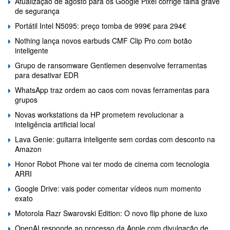
Atualização de agosto para os Google Pixel corrige falha grave
de segurança
Portátil Intel N5095: preço tomba de 999€ para 294€
Nothing lança novos earbuds CMF Clip Pro com botão
inteligente
Grupo de ransomware Gentlemen desenvolve ferramentas
para desativar EDR
WhatsApp traz ordem ao caos com novas ferramentas para
grupos
Novas workstations da HP prometem revolucionar a
inteligência artificial local
Lava Genie: guitarra inteligente sem cordas com desconto na
Amazon
Honor Robot Phone vai ter modo de cinema com tecnologia
ARRI
Google Drive: vais poder comentar vídeos num momento
exato
Motorola Razr Swarovski Edition: O novo flip phone de luxo
OpenAI responde ao processo da Apple com divulgação de