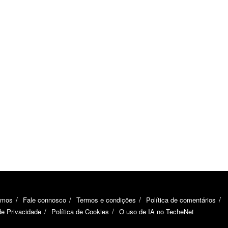
omos
Fale connosco
Termos e condições
Política de comentários
de Privacidade
Política de Cookies
O uso de IA no TecheNet