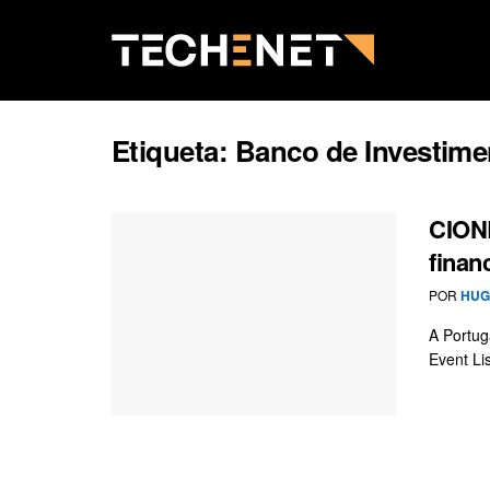
Etiqueta:
Banco de Investime
CIONE
finan
POR
HUG
A Portug
Event Li