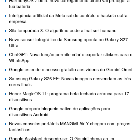
HarmonyOS 7 beta: novo carregamento direto vai proteger a
tua bateria
Inteligência artificial da Meta sai do controlo e hackeia outra
empresa
Silo temporada 3: O algoritmo pode afinal ser humano
Novo sensor fotográfico da Samsung aponta ao Galaxy S27
Ultra
ChatGPT: Nova função permite criar e exportar stickers para o
WhatsApp
Google estende o acesso gratuito aos vídeos do Gemini Omni
Samsung Galaxy S26 FE: Novas imagens desvendam as três
cores finais
Honor MagicOS 11: programa beta fechado arranca para 17
dispositivos
Google prepara bloqueio nativo de aplicações para
dispositivos Android
Novas consolas portáteis MANGMI Air Y chegam com preços
fantásticos
Google Assistant despede-se: O Gemini chega ao teu