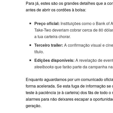
Para já, estes são os grandes detalhes que a c
antes de abrir os cordões à bolsa:
Preço oficial:
Instituições como o Bank of 
Take-Two deveriam cobrar cerca de 80 dólare
a tua carteira chorar.
Terceiro trailer:
A confirmação visual e cin
título.
Edições disponíveis:
A revelação de event
steelbooks
que farão parte da campanha na 
Enquanto aguardamos por um comunicado oficial,
forma acelerada. Se esta fuga de informação se
teste à paciência (e à carteira) dos fãs de tod
alarmes para não deixares escapar a oportunida
geração.