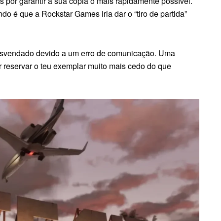
s por garantir a sua cópia o mais rapidamente possível.
o é que a Rockstar Games iria dar o “tiro de partida”
desvendado devido a um erro de comunicação. Uma
r reservar o teu exemplar muito mais cedo do que