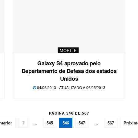
MOBILE
Galaxy S4 aprovado pelo
Departamento de Defesa dos estados
Unidos
04/05/2013 - ATUALIZADO A 06/05/2013
PÁGINA 546 DE 567
nterior
1
…
545
546
547
…
567
Próxim