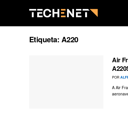
Etiqueta:
A220
Air F
A220
POR
ALF
A Air Fr
aeronave