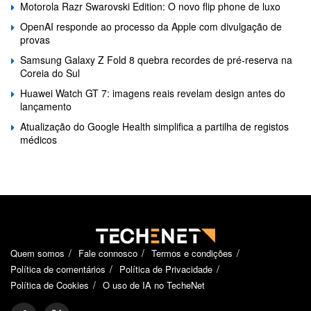
Motorola Razr Swarovski Edition: O novo flip phone de luxo
OpenAI responde ao processo da Apple com divulgação de
provas
Samsung Galaxy Z Fold 8 quebra recordes de pré-reserva na
Coreia do Sul
Huawei Watch GT 7: imagens reais revelam design antes do
lançamento
Atualização do Google Health simplifica a partilha de registos
médicos
Quem somos
Fale connosco
Termos e condições
Política de comentários
Política de Privacidade
Política de Cookies
O uso de IA no TecheNet