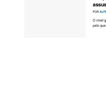
assus
POR
ALF
O nível 
pelo que