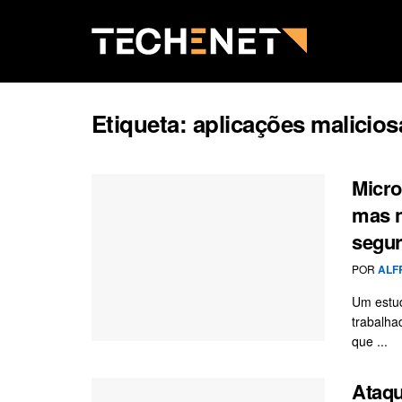
Etiqueta:
aplicações malicios
Micro
mas n
segu
POR
ALF
Um estud
trabalha
que ...
Ataqu