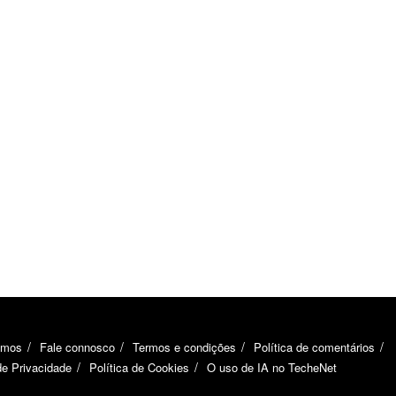
omos
Fale connosco
Termos e condições
Política de comentários
de Privacidade
Política de Cookies
O uso de IA no TecheNet