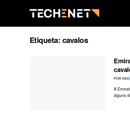
Etiqueta:
cavalos
Emira
caval
POR
RED
A Emirat
alguns d