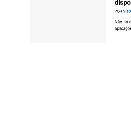
dispo
POR
VIT
Não há q
aplicaçõ