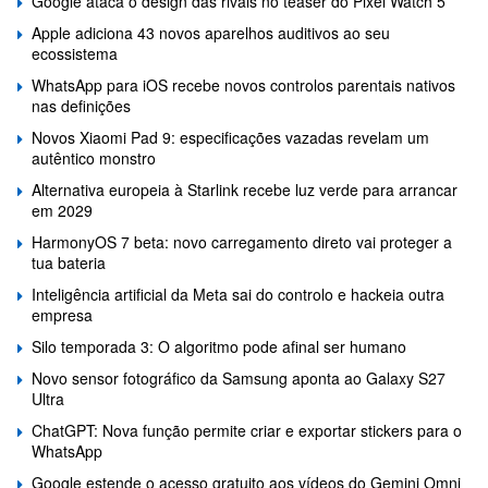
Google ataca o design das rivais no teaser do Pixel Watch 5
Apple adiciona 43 novos aparelhos auditivos ao seu
ecossistema
WhatsApp para iOS recebe novos controlos parentais nativos
nas definições
Novos Xiaomi Pad 9: especificações vazadas revelam um
autêntico monstro
Alternativa europeia à Starlink recebe luz verde para arrancar
em 2029
HarmonyOS 7 beta: novo carregamento direto vai proteger a
tua bateria
Inteligência artificial da Meta sai do controlo e hackeia outra
empresa
Silo temporada 3: O algoritmo pode afinal ser humano
Novo sensor fotográfico da Samsung aponta ao Galaxy S27
Ultra
ChatGPT: Nova função permite criar e exportar stickers para o
WhatsApp
Google estende o acesso gratuito aos vídeos do Gemini Omni