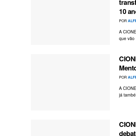
trans
10 an
POR
ALF
A CIONET
que vão 
CIONE
Mento
POR
ALF
A CIONET
já també
CIONE
debat