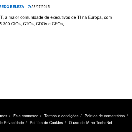
REDO BELEZA
28/07/2015
, a maior comunidade de executivos de TI na Europa, com
5.300 CIOs, CTOs, CDOs e CEOs, ...
omos
Fale connosco
Termos e condições
Política de comentários
de Privacidade
Política de Cookies
O uso de IA no TecheNet