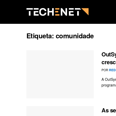
Etiqueta:
comunidade
OutSy
cresc
POR
RED
A OutSys
programa
As se