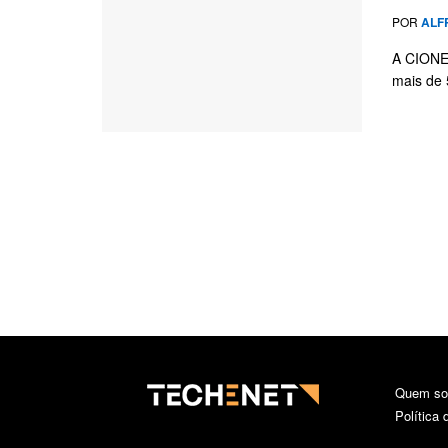
POR
ALF
A CIONET
mais de 
Quem s
Política 