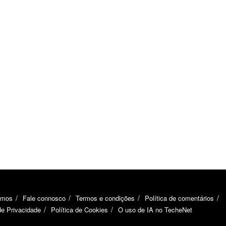
omos
Fale connosco
Termos e condições
Política de comentários
de Privacidade
Política de Cookies
O uso de IA no TecheNet