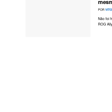
mesmo
POR
VIT
Não foi 
ROG Ally,