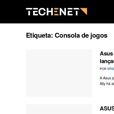
Etiqueta:
Consola de jogos
Asus 
lança
POR
VIT
A Asus j
Ally há 
ASUS 