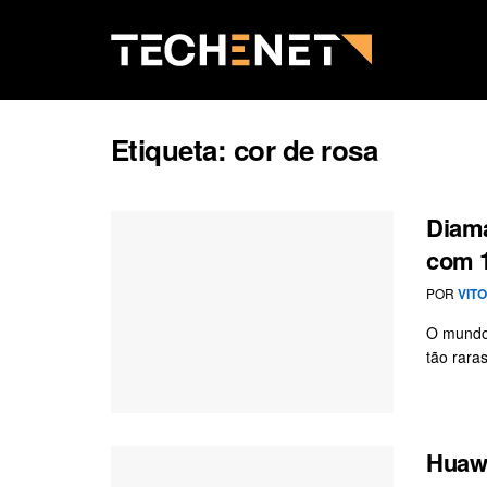
Etiqueta:
cor de rosa
Diama
com 1
POR
VIT
O mundo 
tão rara
Huawe