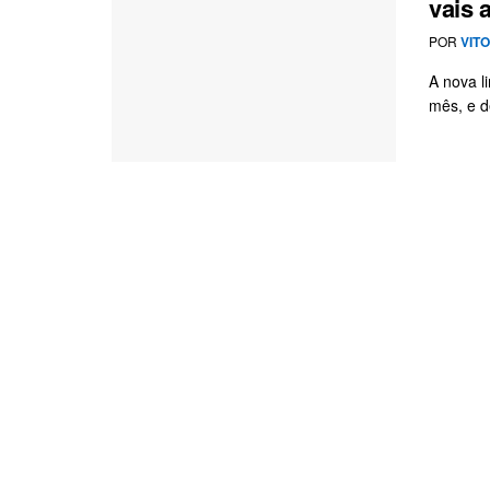
vais 
POR
VIT
A nova l
mês, e d