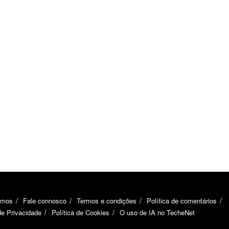
omos
Fale connosco
Termos e condições
Política de comentários
de Privacidade
Política de Cookies
O uso de IA no TecheNet