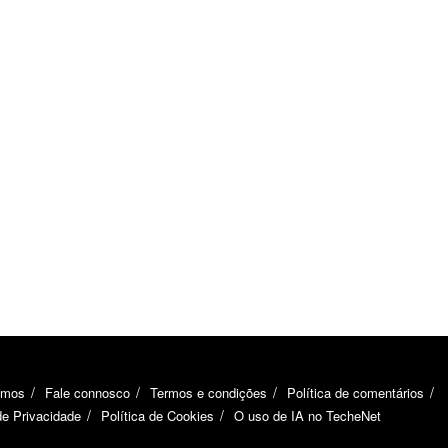
omos
Fale connosco
Termos e condições
Política de comentários
de Privacidade
Política de Cookies
O uso de IA no TecheNet