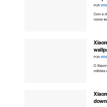
POR
VIT
Com a ch
novos wal
Xiaom
wallp
POR
VIT
O Xiaomi
milhões d
Xiaom
downl