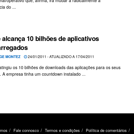
nal/operativo que, afirma, irá mudar a radicalmente a
ia do ...
 alcança 10 bilhões de aplicativos
arregados
GE MONTEZ
24/01/2011 - ATUALIZADO A 17/04/2011
atingiu os 10 bilhões de downloads das aplicações para os seus
. A empresa tinha um countdown instalado ...
omos
Fale connosco
Termos e condições
Política de comentários