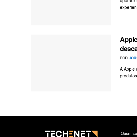
operacio
experiênc
Apple
desc
POR
JOR
A Apple 
produtos
Quem s