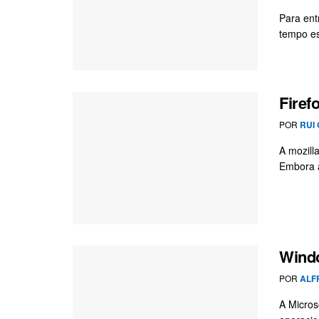
Para ent
tempo es
Firef
POR
RUI 
A mozill
Embora a
Windo
POR
ALF
A Micros