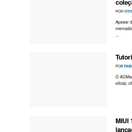
coleç
POR
VIT
Apesar d
mercados
...
Tutor
POR
FAB
O ACMark
oficial, 
MIUI 
lança