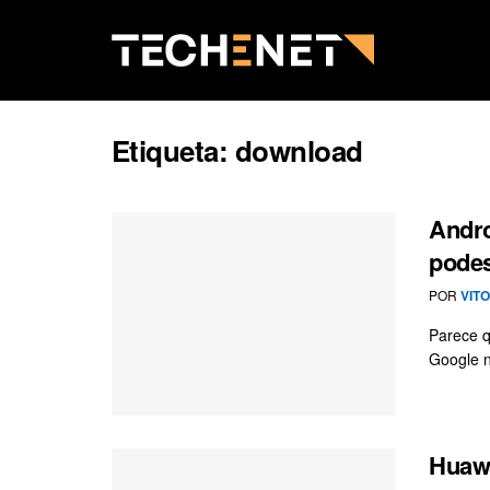
Etiqueta:
download
Andro
podes
POR
VIT
Parece q
Google n
Huawe