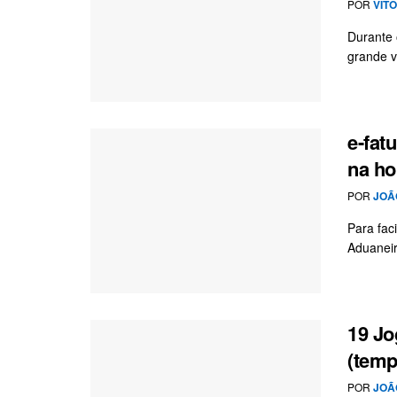
POR
VIT
Durante 
grande v
e-fat
na ho
POR
JOÃ
Para faci
Aduaneir
19 Jo
(temp
POR
JOÃ