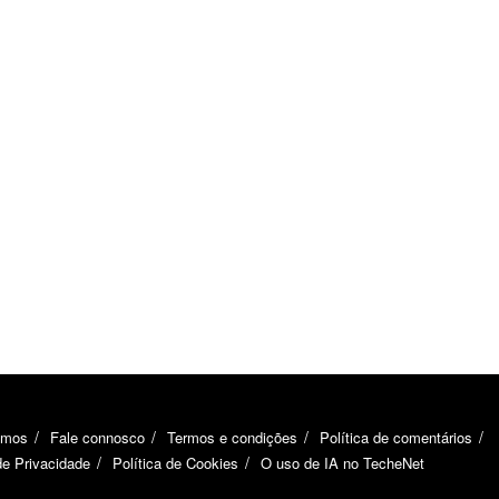
omos
Fale connosco
Termos e condições
Política de comentários
de Privacidade
Política de Cookies
O uso de IA no TecheNet