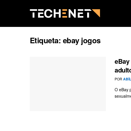
Etiqueta:
ebay jogos
eBay 
adult
POR
ABÍ
O eBay p
sexualme