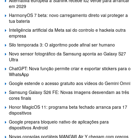
Alternativa europeia à Starlink recebe luz verde para arrancar
em 2029
HarmonyOS 7 beta: novo carregamento direto vai proteger a
tua bateria
Inteligência artificial da Meta sai do controlo e hackeia outra
empresa
Silo temporada 3: O algoritmo pode afinal ser humano
Novo sensor fotográfico da Samsung aponta ao Galaxy S27
Ultra
ChatGPT: Nova função permite criar e exportar stickers para o
WhatsApp
Google estende o acesso gratuito aos vídeos do Gemini Omni
Samsung Galaxy S26 FE: Novas imagens desvendam as três
cores finais
Honor MagicOS 11: programa beta fechado arranca para 17
dispositivos
Google prepara bloqueio nativo de aplicações para
dispositivos Android
Novas consolas portáteis MANGMI Air Y chegam com preços