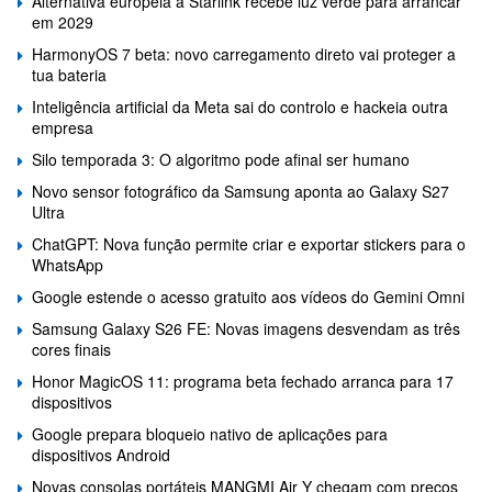
Alternativa europeia à Starlink recebe luz verde para arrancar
em 2029
HarmonyOS 7 beta: novo carregamento direto vai proteger a
tua bateria
Inteligência artificial da Meta sai do controlo e hackeia outra
empresa
Silo temporada 3: O algoritmo pode afinal ser humano
Novo sensor fotográfico da Samsung aponta ao Galaxy S27
Ultra
ChatGPT: Nova função permite criar e exportar stickers para o
WhatsApp
Google estende o acesso gratuito aos vídeos do Gemini Omni
Samsung Galaxy S26 FE: Novas imagens desvendam as três
cores finais
Honor MagicOS 11: programa beta fechado arranca para 17
dispositivos
Google prepara bloqueio nativo de aplicações para
dispositivos Android
Novas consolas portáteis MANGMI Air Y chegam com preços