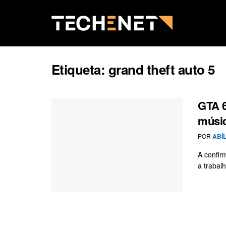
Etiqueta:
grand theft auto 5
GTA 6
músic
POR
ABÍ
A confir
a trabal