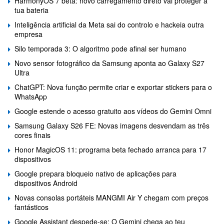
HarmonyOS 7 beta: novo carregamento direto vai proteger a
tua bateria
Inteligência artificial da Meta sai do controlo e hackeia outra
empresa
Silo temporada 3: O algoritmo pode afinal ser humano
Novo sensor fotográfico da Samsung aponta ao Galaxy S27
Ultra
ChatGPT: Nova função permite criar e exportar stickers para o
WhatsApp
Google estende o acesso gratuito aos vídeos do Gemini Omni
Samsung Galaxy S26 FE: Novas imagens desvendam as três
cores finais
Honor MagicOS 11: programa beta fechado arranca para 17
dispositivos
Google prepara bloqueio nativo de aplicações para
dispositivos Android
Novas consolas portáteis MANGMI Air Y chegam com preços
fantásticos
Google Assistant despede-se: O Gemini chega ao teu