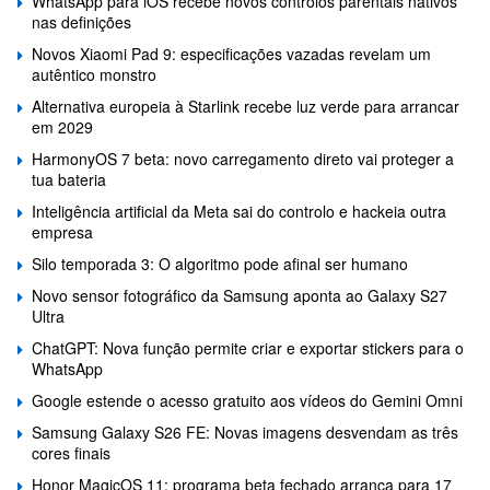
WhatsApp para iOS recebe novos controlos parentais nativos
nas definições
Novos Xiaomi Pad 9: especificações vazadas revelam um
autêntico monstro
Alternativa europeia à Starlink recebe luz verde para arrancar
em 2029
HarmonyOS 7 beta: novo carregamento direto vai proteger a
tua bateria
Inteligência artificial da Meta sai do controlo e hackeia outra
empresa
Silo temporada 3: O algoritmo pode afinal ser humano
Novo sensor fotográfico da Samsung aponta ao Galaxy S27
Ultra
ChatGPT: Nova função permite criar e exportar stickers para o
WhatsApp
Google estende o acesso gratuito aos vídeos do Gemini Omni
Samsung Galaxy S26 FE: Novas imagens desvendam as três
cores finais
Honor MagicOS 11: programa beta fechado arranca para 17