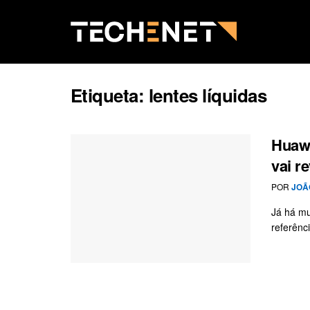
Etiqueta:
lentes líquidas
Huawe
vai r
POR
JOÃ
Já há mu
referênc