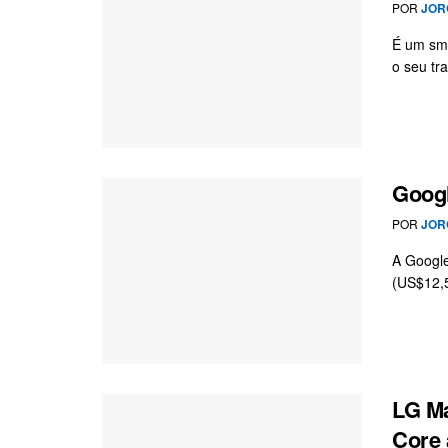
POR
JOR
É um sma
o seu tra
Googl
POR
JOR
A Google
(US$12,5
LG Ma
Core 