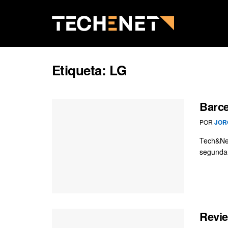
Etiqueta:
LG
Barce
POR
JOR
Tech&Net
segunda-
Revi