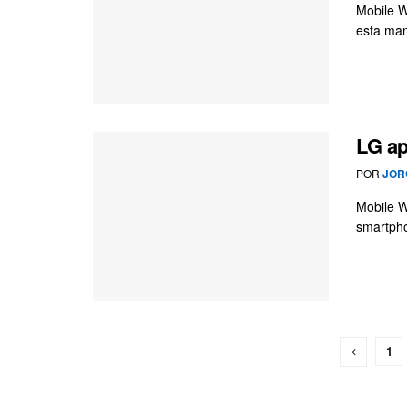
Mobile W
esta man
LG ap
POR
JOR
Mobile W
smartpho
1