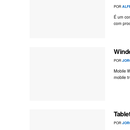
POR
ALF
É um com
com proc
Windo
POR
JOR
Mobile W
mobile t
Table
POR
JOR