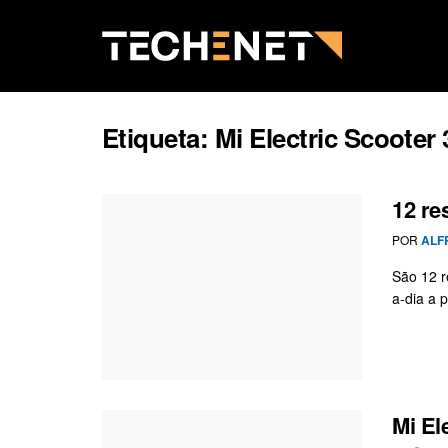
Etiqueta:
Mi Electric Scooter 
12 re
POR
ALF
São 12 r
a-dia a 
Mi El