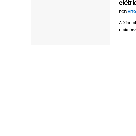
elétr
POR
VIT
A Xiaomi
mais rec