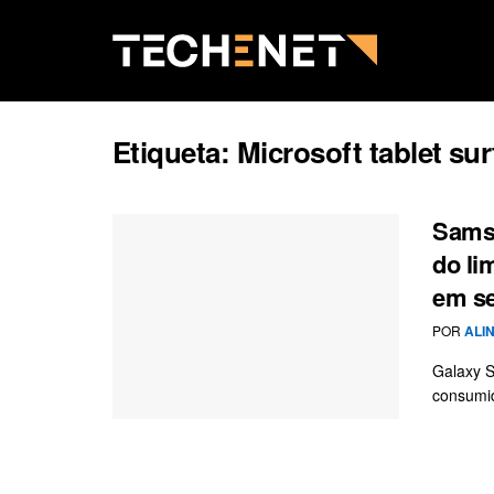
Etiqueta:
Microsoft tablet su
Samsu
do li
em se
POR
ALI
Galaxy S
consumid