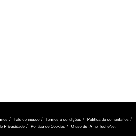
omos
Fale connosco
Termos e condições
Política de comentários
de Privacidade
Política de Cookies
O uso de IA no TecheNet