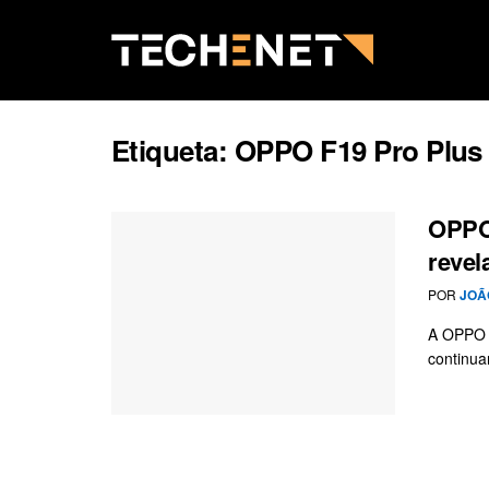
Etiqueta:
OPPO F19 Pro Plus
OPPO 
revel
POR
JOÃ
A OPPO é
continua