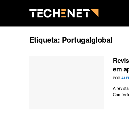
Etiqueta:
Portugalglobal
Revis
em a
POR
ALF
A revist
Comércio