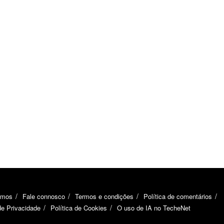
omos
Fale connosco
Termos e condições
Política de comentários
de Privacidade
Política de Cookies
O uso de IA no TecheNet