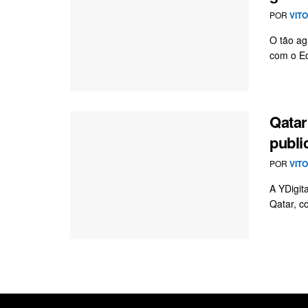
POR
VIT
O tão ag
com o Ec
Qatar
publi
POR
VIT
A YDigit
Qatar, c