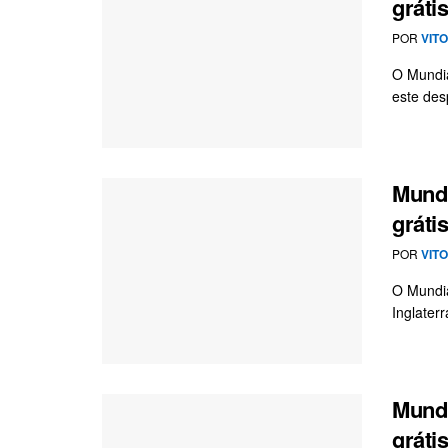
gráti
POR
VIT
O Mundia
este des
Mundi
gráti
POR
VIT
O Mundia
Inglaterr
Mundi
gráti