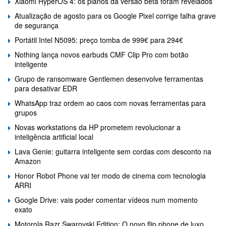
Xiaomi HyperOS 4: os planos da versão beta foram revelados
Atualização de agosto para os Google Pixel corrige falha grave
de segurança
Portátil Intel N5095: preço tomba de 999€ para 294€
Nothing lança novos earbuds CMF Clip Pro com botão
inteligente
Grupo de ransomware Gentlemen desenvolve ferramentas
para desativar EDR
WhatsApp traz ordem ao caos com novas ferramentas para
grupos
Novas workstations da HP prometem revolucionar a
inteligência artificial local
Lava Genie: guitarra inteligente sem cordas com desconto na
Amazon
Honor Robot Phone vai ter modo de cinema com tecnologia
ARRI
Google Drive: vais poder comentar vídeos num momento
exato
Motorola Razr Swarovski Edition: O novo flip phone de luxo