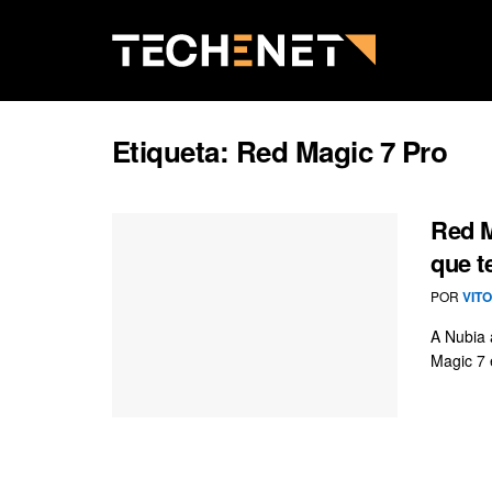
Etiqueta:
Red Magic 7 Pro
Red M
que t
POR
VIT
A Nubia 
Magic 7 