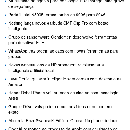
Atualização de agosto para os Google Pixel corrige falha grave
de segurança
Portátil Intel N5095: preço tomba de 999€ para 294€
Nothing lança novos earbuds CMF Clip Pro com botão
inteligente
Grupo de ransomware Gentlemen desenvolve ferramentas
para desativar EDR
WhatsApp traz ordem ao caos com novas ferramentas para
grupos
Novas workstations da HP prometem revolucionar a
inteligência artificial local
Lava Genie: guitarra inteligente sem cordas com desconto na
Amazon
Honor Robot Phone vai ter modo de cinema com tecnologia
ARRI
Google Drive: vais poder comentar vídeos num momento
exato
Motorola Razr Swarovski Edition: O novo flip phone de luxo
OpenAI responde ao processo da Apple com divulgação de