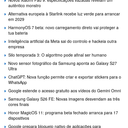
Novos Xiaomi Pad 9: especificações vazadas revelam um
autêntico monstro
Alternativa europeia à Starlink recebe luz verde para arrancar
em 2029
HarmonyOS 7 beta: novo carregamento direto vai proteger a
tua bateria
Inteligência artificial da Meta sai do controlo e hackeia outra
empresa
Silo temporada 3: O algoritmo pode afinal ser humano
Novo sensor fotográfico da Samsung aponta ao Galaxy S27
Ultra
ChatGPT: Nova função permite criar e exportar stickers para o
WhatsApp
Google estende o acesso gratuito aos vídeos do Gemini Omni
Samsung Galaxy S26 FE: Novas imagens desvendam as três
cores finais
Honor MagicOS 11: programa beta fechado arranca para 17
dispositivos
Google prepara bloqueio nativo de aplicações para