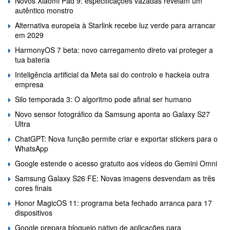
Novos Xiaomi Pad 9: especificações vazadas revelam um
autêntico monstro
Alternativa europeia à Starlink recebe luz verde para arrancar
em 2029
HarmonyOS 7 beta: novo carregamento direto vai proteger a
tua bateria
Inteligência artificial da Meta sai do controlo e hackeia outra
empresa
Silo temporada 3: O algoritmo pode afinal ser humano
Novo sensor fotográfico da Samsung aponta ao Galaxy S27
Ultra
ChatGPT: Nova função permite criar e exportar stickers para o
WhatsApp
Google estende o acesso gratuito aos vídeos do Gemini Omni
Samsung Galaxy S26 FE: Novas imagens desvendam as três
cores finais
Honor MagicOS 11: programa beta fechado arranca para 17
dispositivos
Google prepara bloqueio nativo de aplicações para