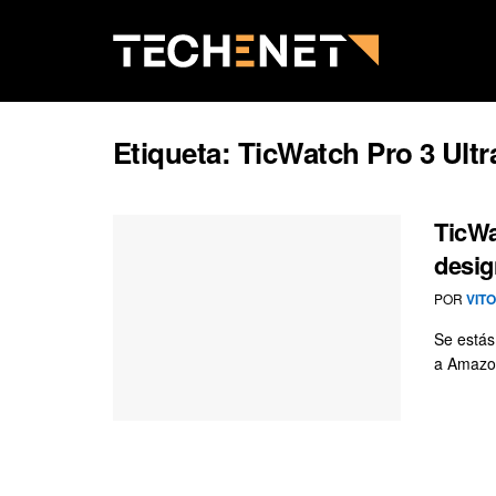
Etiqueta:
TicWatch Pro 3 Ultr
TicWa
desig
POR
VIT
Se estás
a Amazon