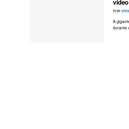
vídeo
POR
VIT
A gigant
durante 