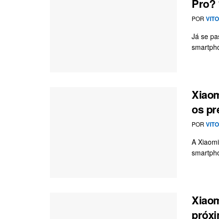
Pro? 
POR
VIT
Já se pa
smartpho
Xiaom
os pr
POR
VIT
A Xiaomi
smartpho
Xiaom
próx