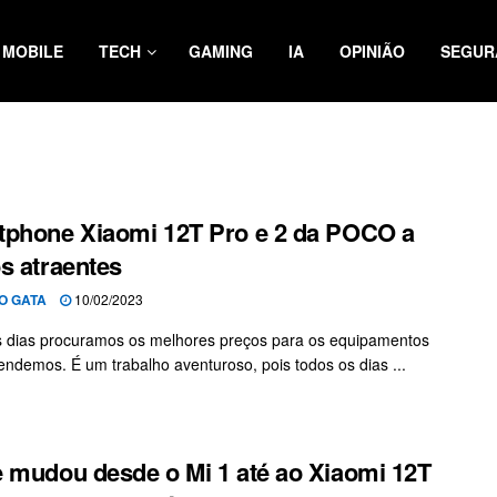
MOBILE
TECH
GAMING
IA
OPINIÃO
SEGUR
phone Xiaomi 12T Pro e 2 da POCO a
s atraentes
O GATA
10/02/2023
 dias procuramos os melhores preços para os equipamentos
endemos. É um trabalho aventuroso, pois todos os dias ...
 mudou desde o Mi 1 até ao Xiaomi 12T