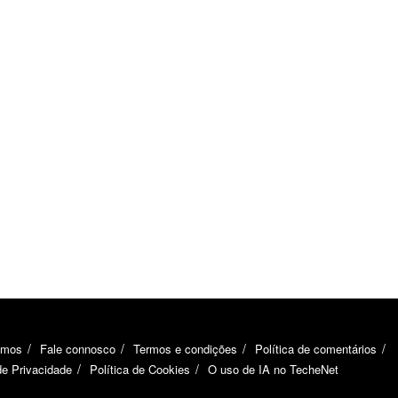
omos
Fale connosco
Termos e condições
Política de comentários
de Privacidade
Política de Cookies
O uso de IA no TecheNet