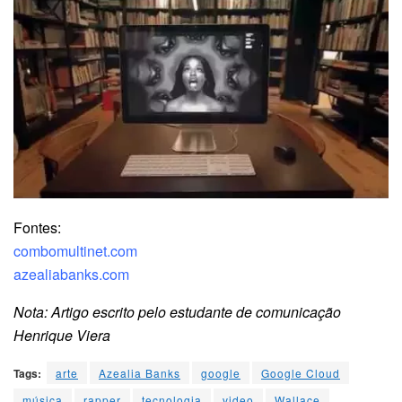
Fontes:
combomultinet.com
azealiabanks.com
Nota: Artigo escrito pelo estudante de comunicação
Henrique Viera
Tags:
arte
Azealia Banks
google
Google Cloud
música
rapper
tecnologia
video
Wallace