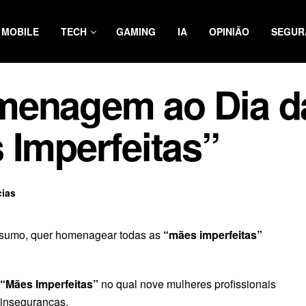
MOBILE
TECH
GAMING
IA
OPINIÃO
SEGUR
menagem ao Dia 
 Imperfeitas”
cias
nsumo, quer homenagear todas as
“mães imperfeitas”
“Mães Imperfeitas”
no qual nove mulheres profissionais
 inseguranças.